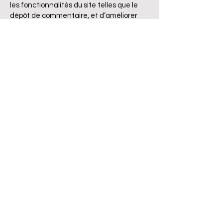
les fonctionnalités du site telles que le
dépôt de commentaire, et d’améliorer
votre confort de navigation en
mémorisant les informations de
formulaires ou en conservant votre
identification au-delà de la durée de la
session.
La mesure d’audience :
Ces cookies sont posés par nos
prestataires techniques pour mesurer
l’audience des différents contenus et
rubriques de notre site, afin de les évaluer
et de mieux les organiser. Ces Cookies ne
produisent que des statistiques
anonymes et des volumes de
fréquentation, à l’exclusion de toute
information individuelle.
La publicité :
Les cookies publicitaires peuvent être